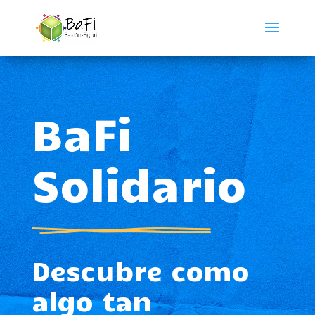
BaFi
Solidario
Descubre como
algo tan